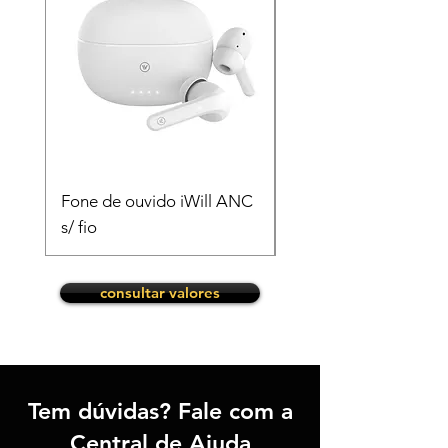
Fone de ouvido iWill ANC
Fonte Original Appl
s/ fio
consultar valores
Tem
dúvidas
?
Fale
com a
Central de Ajuda