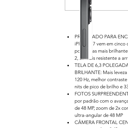
PROJETADO PARA ENCA
iPhone 17 vem em cinco co
polegadas mais brilhante
2, 3x mais resistente a a
TELA DE 6,3 POLEGAD
BRILHANTE: Mais leveza 
120 Hz, melhor contraste
nits de pico de brilho e 
FOTOS SURPREENDENTES: 
por padrão com o avança
de 48 MP, zoom de 2x co
ultra-angular de 48 MP
CÂMERA FRONTAL CENTER