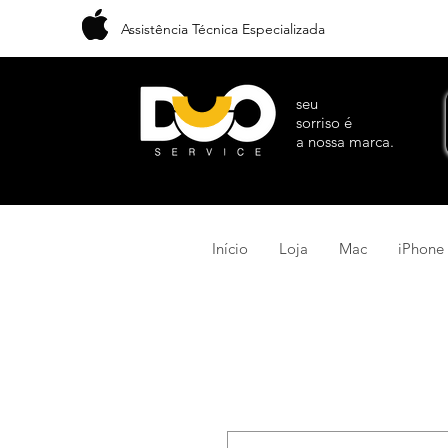
Assistência Técnica Especializada
seu
sorriso é
a nossa marca.
Início
Loja
Mac
iPhone