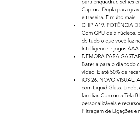
para enquadrar. Selfies e
Captura Dupla para grava
e traseira. E muito mais
CHIP A19. POTÊNCIA D
Com GPU de 5 núcleos, o
de tudo o que você faz no
Intelligence e jogos AAA
DEMORA PARA GASTAR.
Bateria para o dia todo 
vídeo. E até 50% de reca
iOS 26. NOVO VISUAL. 
com Liquid Glass. Lindo,
familiar. Com uma Tela B
personalizáveis e recurs
Filtragem de Ligações e 