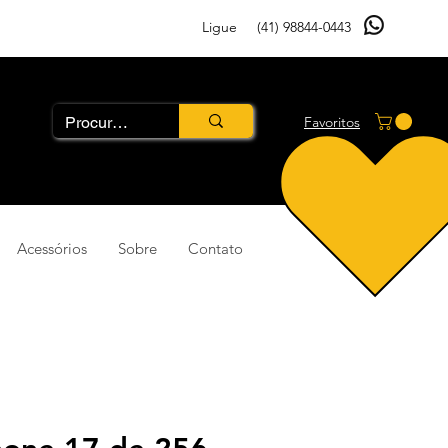
Ligue
(41) 98844-0443
Favoritos
Acessórios
Sobre
Contato