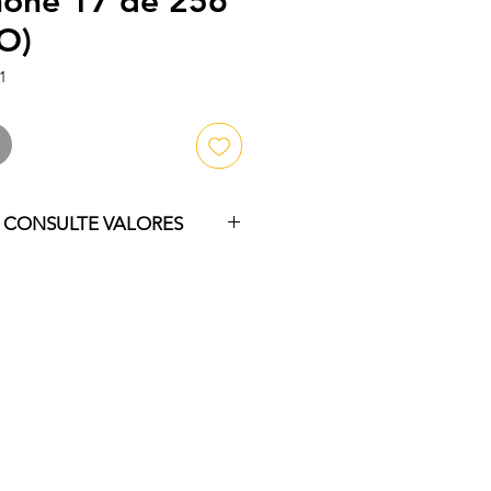
hone 17 de 256
O)
1
↓ CONSULTE VALORES
ra consultar nossos valores e 
is!