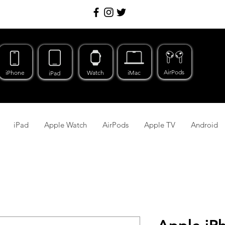
AirPods
iPhone
Watch
iMac
iPad
iPad
Apple Watch
AirPods
Apple TV
Android