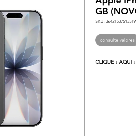
Apple iP
GB (NOV
SKU: 36421537513519
consulte valores
CLIQUE ↓ AQUI 
Clique ↓ aqui ↓ pa
condições especia