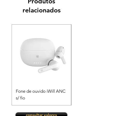
Produtos
relacionados
Fone de ouvido iWill ANC
Fonte Original Appl
s/ fio
consultar valores