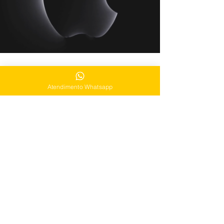
Endereço
Atendimento Whatsapp
Av. Sen. Salgado Filho, 1385
Lj 08 - Guabirotuba, Curitiba
contato@duoservice.com.br
Telefone:
(41) 9884-40443
Horario Funcionamento
seg a sex: 10h as 18:40h
sábado: 10h as 16h
domingo: Fechado