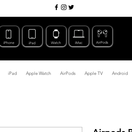
AirPods
iPhone
Watch
iMac
iPad
iPad
Apple Watch
AirPods
Apple TV
Android