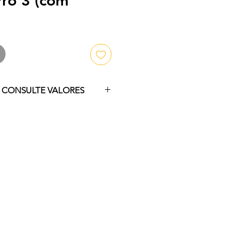
Pro 3 (com
↓ CONSULTE VALORES
ra consultar nossos valores e 
is!