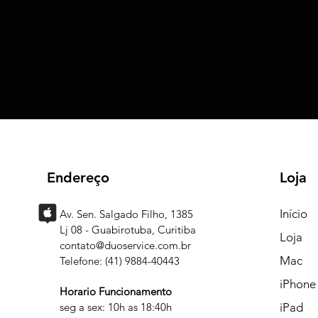
Endereço
Loja
Início
Av. Sen. Salgado Filho, 1385
Lj 08 - Guabirotuba, Curitiba
Loja
contato@duoservice.com.br
Mac
Telefone: (41) 9884-40443
iPhone
Horario Funcionamento
seg a sex: 10h as 18:40h
iPad