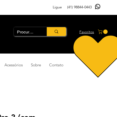
Ligue
(41) 98844-0443
Favoritos
Acessórios
Sobre
Contato