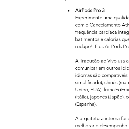
AirPods Pro 3
Experimente uma qualida
com o Cancelamento Ativ
frequência cardíaca inte
batimentos e calorias qu
rodapé¹. E os AirPods Pr
A Tradução ao Vivo usa a 
comunicar em outros idi
idiomas são compatíveis: 
simplificado), chinês (man
Unido, EUA), francês (Fra
(Itália), japonês (Japão),
(Espanha).
A arquitetura interna fo
melhorar o desempenho ac