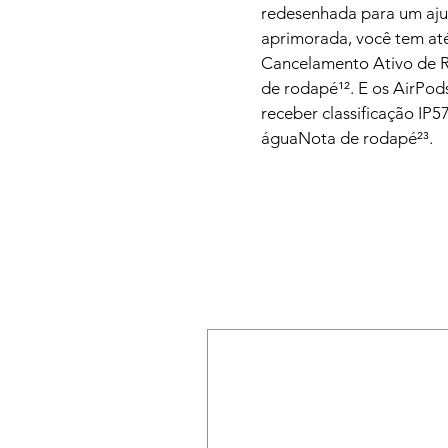
redesenhada para um ajus
aprimorada, você tem até
Cancelamento Ativo de 
de rodapé¹². E os AirPods
receber classificação IP57
águaNota de rodapé²³.