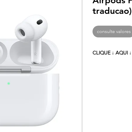
Airpods 
traducao)
consulte valores
CLIQUE ↓ AQUI 
Clique ↓ aqui ↓ pa
condições especia