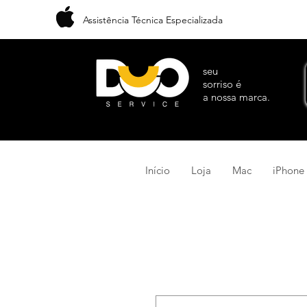
Assistência Técnica Especializada
seu
sorriso é
a nossa marca.
Início
Loja
Mac
iPhone