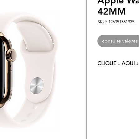
Apple Wa
42MM
SKU: 126351351935
consulte valores
CLIQUE ↓ AQUI 
Clique ↓ aqui ↓ pa
condições especia