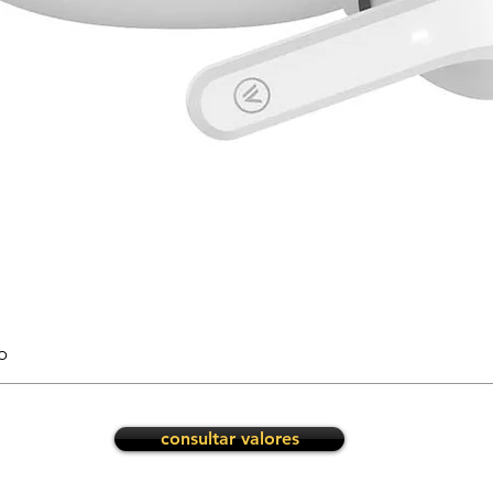
o
consultar valores