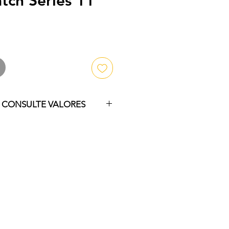
tch Series 11
↓ CONSULTE VALORES
ra consultar nossos valores e 
is!