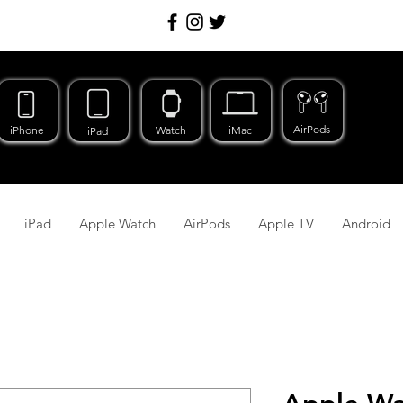
AirPods
iPhone
Watch
iMac
iPad
iPad
Apple Watch
AirPods
Apple TV
Android