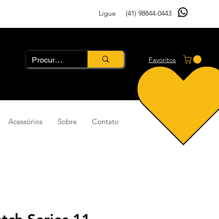
Ligue
(41) 98844-0443
Favoritos
Acessórios
Sobre
Contato