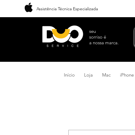
Assistência Técnica Especializada
seu
sorriso é
a nossa marca.
Início
Loja
Mac
iPhone