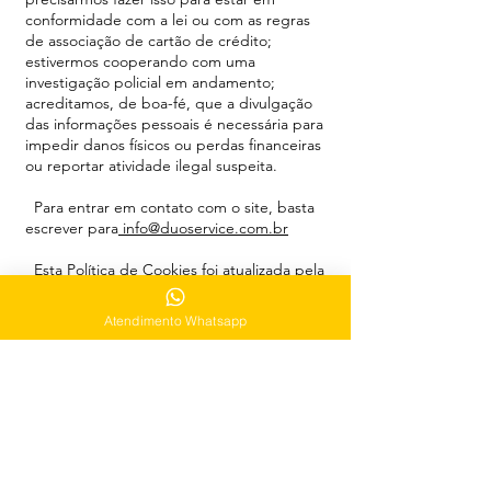
conformidade com a lei ou com as regras
de associação de cartão de crédito;
estivermos cooperando com uma
investigação policial em andamento;
acreditamos, de boa-fé, que a divulgação
das informações pessoais é necessária para
impedir danos físicos ou perdas financeiras
ou reportar atividade ilegal suspeita.
Para entrar em contato com o site, basta
escrever para
info@duoservice.com.br
Esta Política de Cookies foi atualizada pela
última vez: 12/04/2024.
Atendimento Whatsapp
Tem
dúvidas
?
Fale
com a
Central de Ajuda
Clique
no botão abaixo para e fale com